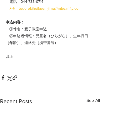
　電話　044-733-0714
　ﾒｰﾙ　todorokihoikuen-jimu@mbe.nifty.com
申込内容：
　①件名：親子教室申込
　②申込者情報：児童名（ひらがな）、生年月日
（年齢）、連絡先（携帯番号）
以上 
See All
Recent Posts