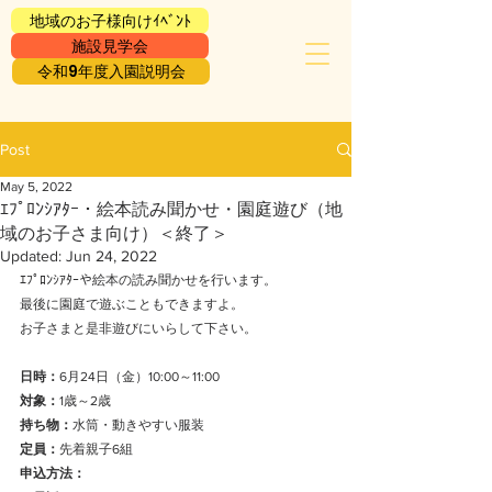
地域のお子様向けｲﾍﾞﾝﾄ
施設見学会
令和9年度入園説明会
Post
May 5, 2022
ｴﾌﾟﾛﾝｼｱﾀｰ・絵本読み聞かせ・園庭遊び（地
域のお子さま向け）＜終了＞
Updated:
Jun 24, 2022
ｴﾌﾟﾛﾝｼｱﾀｰや絵本の読み聞かせを行います。
最後に園庭で遊ぶこともできますよ。
お子さまと是非遊びにいらして下さい。
日時：
6月24日（金）10:00～11:00
対象：
1歳～2歳
持ち物：
水筒・動きやすい服装
定員：
先着親子6組
申込方法：