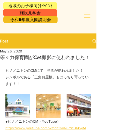
地域のお子様向けｲﾍﾞﾝﾄ
施設見学会
令和9年度入園説明会
Post
May 26, 2020
等々力保育園がCM撮影に使われました！
ヒノノニトンのCMにて、当園が使われました！
シンボルである「三角お屋根」もばっちり写ってい
ます！！
▼ヒノノニトンのCM（YouTube）
https://www.youtube.com/watch?v=QIPNtB6k-yM