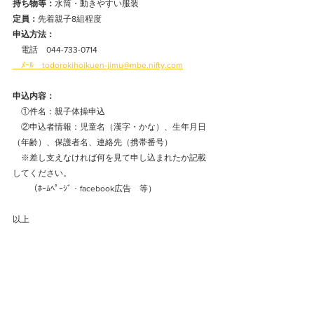
持ち物等：
水筒・動きやすい服装
定員：
先着親子8組程度
申込方法：
　電話　044-733-0714
　ﾒｰﾙ　todorokihoikuen-jimu@mbe.nifty.com
申込内容：
　①件名：親子体操申込
　②申込者情報：児童名（漢字・かな）、生年月日
（年齢）、保護者名、連絡先（携帯番号）　
　※差し支えなければ何を見て申し込まれたか記載
してください。
　　（ﾎｰﾑﾍﾟｰｼﾞ・facebook広告　等）
以上 