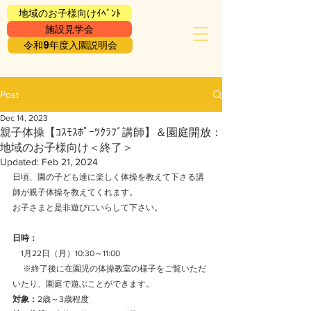
地域のお子様向けｲﾍﾞﾝﾄ
施設見学会
令和9年度入園説明会
Post
Dec 14, 2023
親子体操【ｺｽﾓｽﾎﾟｰﾂｸﾗﾌﾞ講師】＆園庭開放：
地域のお子様向け＜終了＞
Updated:
Feb 21, 2024
日頃、園の子ども達に楽しく体操を教えて下さる講
師が親子体操を教えてくれます。
お子さまと是非遊びにいらして下さい。
日時：
　1月22日（月）10:30～11:00　
　 ※終了後に在園児の体操教室の様子をご覧いただ
いたり、園庭で遊ぶことができます。
対象：
2歳～3歳程度