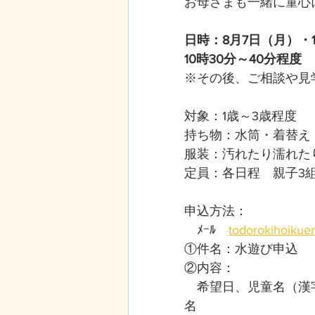
お母さまも一緒に童心
日時：8月7日（月）・
10時30分～40分程度
※その後、ご相談や見
対象：1歳～3歳程度
持ち物：水筒・着替え
服装：汚れたり濡れた
定員：各日程　親子3
申込方法：
　ﾒｰﾙ　
todorokihoikue
①件名：水遊び申込
②内容：
　希望日、児童名（漢
名