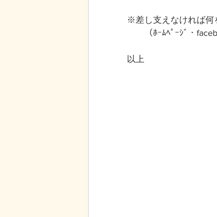
※差し支えなければ何
　　（ﾎｰﾑﾍﾟｰｼﾞ・fac
以上 