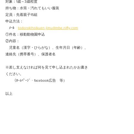
対象：1歳～3歳程度
持ち物：水筒・汚れてもいい服装
定員：先着親子15組
申込方法：
　ﾒｰﾙ　
todorokihoikuen-jimu@mbe.nifty.com
①件名：移動動物園申込
②内容：
　児童名（漢字・ひらがな）、生年月日（年齢）、
連絡先（携帯番号）、保護者名
※差し支えなければ何を見て申し込まれたかお書き
ください。
　　（ﾎｰﾑﾍﾟｰｼﾞ・facebook広告　等）
以上 