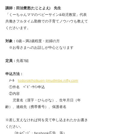
講師：田治豊恵(たじとよえ)　先生
「くーちゃんママのベビーサイン&幼児教室」代表　
共働きフルタイム勤務での子育てノウハウも教えて
くださいます。
対象：
0歳～満2歳程度・妊婦の方
　※お母さまへのお話しが中心となります
定員：
先着7組
申込方法：
　ﾒｰﾙ　
todorokihoikuen-jimu@mbe.nifty.com
①件名　ﾍﾞﾋﾞｰｻｲﾝ申込
　②内容
　　児童名（漢字・ひらがな）、生年月日（年
齢）、連絡先（携帯番号）、保護者名
※差し支えなければ何を見て申し込まれたかお書き
ください。
　　（ﾎｰﾑﾍﾟｰｼﾞ・facebook広告　等）