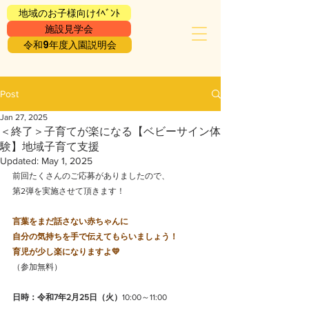
地域のお子様向けｲﾍﾞﾝﾄ
施設見学会
令和9年度入園説明会
Post
Jan 27, 2025
＜終了＞子育てが楽になる【ベビーサイン体
験】地域子育て支援
Updated:
May 1, 2025
前回たくさんのご応募がありましたので、
第2弾を実施させて頂きます！
言葉をまだ話さない赤ちゃんに
自分の気持ちを手で伝えてもらいましょう！
育児が少し楽になりますよ💛
（参加無料）
日時：令和7年2月25日（火）
10:00～11:00