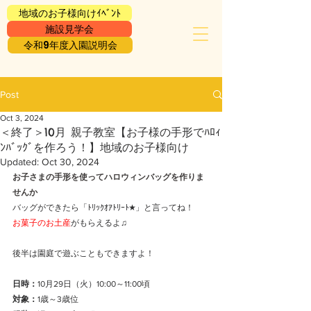
地域のお子様向けｲﾍﾞﾝﾄ
施設見学会
令和9年度入園説明会
Post
Oct 3, 2024
＜終了＞10月 親子教室【お子様の手形でﾊﾛｨ
ﾝﾊﾞｯｸﾞを作ろう！】地域のお子様向け
Updated:
Oct 30, 2024
お子さまの手形を使ってハロウィンバッグを作りま
せんか
バッグができたら「ﾄﾘｯｸｵｱﾄﾘｰﾄ★」と言ってね！
お菓子のお土産
がもらえるよ♫
後半は園庭で遊ぶこともできますよ！
日時：
10月29日（火）10:00～11:00頃
対象：
1歳～3歳位