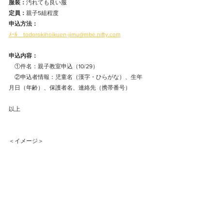
服装：
汚れても良い服
定員：
親子5組程度
申込方法：
ﾒｰﾙ　todorokihoikuen-jimu@mbe.nifty.com
申込内容：
　①件名：親子教室申込（10/29）
　②申込者情報：児童名（漢字・ひらがな）、生年
月日（年齢）、保護者名、連絡先（携帯番号）
以上 
＜イメージ＞